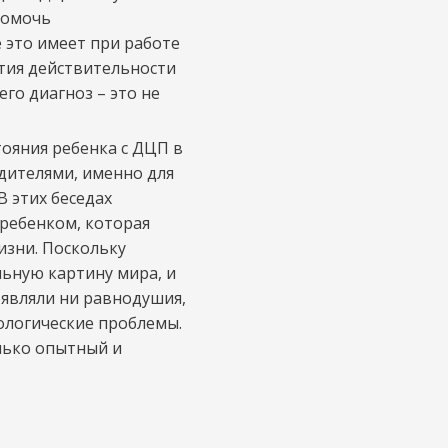
помочь
е это имеет при работе
ятия действительности
го диагноз – это не
тояния ребенка с ДЦП в
дителями, именно для
В этих беседах
 ребенком, которая
изни. Поскольку
ьную картину мира, и
оявляли ни равнодушия,
ологические проблемы.
лько опытный и