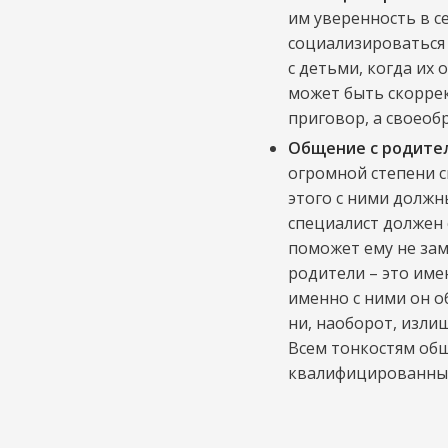
им уверенность в с
социализироваться 
с детьми, когда их
может быть скоррек
приговор, а своеоб
Общение с родите
огромной степени с
этого с ними должн
специалист должен 
поможет ему не зам
родители – это им
именно с ними он о
ни, наоборот, изли
Всем тонкостям об
квалифицированный