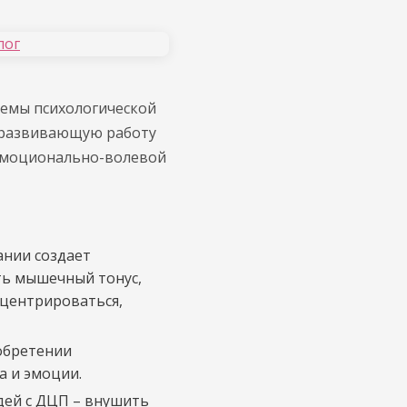
иемы психологической
о-развивающую работу
 эмоционально-волевой
ании создает
ить мышечный тонус,
нцентрироваться,
обретении
а и эмоции.
дей с ДЦП – внушить