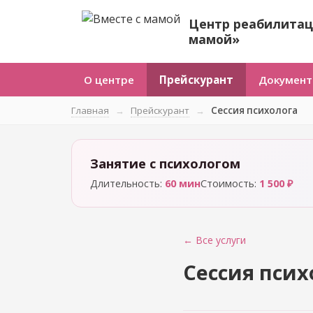
Центр реабилитац
мамой»
О центре
Прейскурант
Докумен
Главная
→
Прейскурант
→
Сессия психолога
Занятие с психологом
Длительность:
60 мин
Стоимость:
1 500 ₽
← Все услуги
Сессия псих