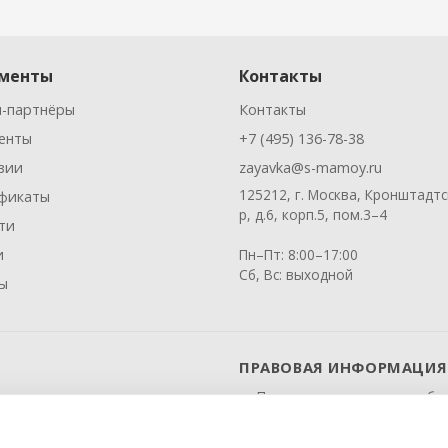
менты
Контакты
-партнёры
Контакты
енты
+7 (495) 136-78-38
зии
zayavka@s-mamoy.ru
125212, г. Москва, Кронштадтс
фикаты
р, д.6, корп.5, пом.3–4
ти
и
Пн–Пт: 8:00–17:00
Сб, Вс: выходной
ы
ПРАВОВАЯ ИНФОРМАЦИЯ
Политика в отношении обр
Политика конфиденциально