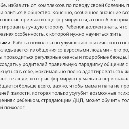
ебе, избавить от комплексов по поводу своей болезни, 
и влиться в общество. Конечно, особенное значение вс
 основные привычки еще формируются, а способ воспри
тирован в лучшую сторону. Ребенок должен знать, что е
разная особенность, с которой нужно научиться жить.
лями.
Работа психолога по улучшению психического сос
кладывается из общения со взрослыми людьми – его ро
ы проводиться регулярные сеансы и подробные беседы. 
создать у родителей правильную парадигму общения с
кнуться в себе, максимально полно адаптироваться к ж
енно те люди, которые формируют у малыша первоначал
бщается больше всего, важно, чтобы мама и папа не пр
шней жалости, которая только усугубит возможные псих
щения с ребенком, страдающим ДЦП, может обучить то
 психолог.