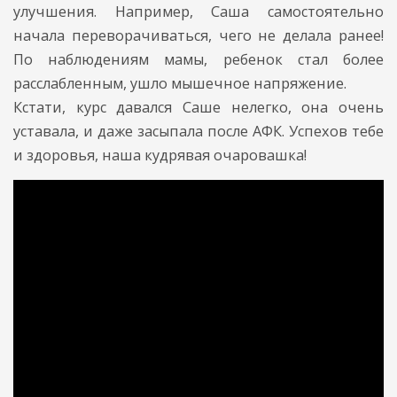
улучшения. Например, Саша самостоятельно
начала переворачиваться, чего не делала ранее!
По наблюдениям мамы, ребенок стал более
расслабленным, ушло мышечное напряжение.
Кстати, курс давался Саше нелегко, она очень
уставала, и даже засыпала после АФК.
Успехов тебе
и здоровья, наша кудрявая очаровашка!