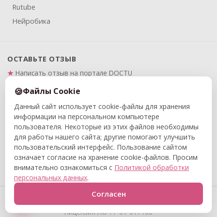
Rutube
Нейробика
ОСТАВЬТЕ ОТЗЫВ
Написать отзыв на портале DOCTU
Написать отзыв на Яндекс.Картах
Файлы Cookie
Данный сайт использует cookie-файлы для хранения
ПРАВОВАЯ ИНФОРМАЦИЯ
информации на персональном компьютере
Политика в отношении обработки и защиты
пользователя. Некоторые из этих файлов необходимы
персональных данных
для работы нашего сайта; другие помогают улучшить
Политика конфиденциальности
пользовательский интерфейс. Пользование сайтом
означает согласие на хранение cookie-файлов. Просим
Договор публичной оферты
внимательно ознакомиться с
Политикой обработки
персональных данных
.
© 2015–2026 ООО «Центр реабилитации и адаптивной
Согласен
физкультуры «Вместе с мамой». Все права защищены.
Лицензия ЛО 77-01-017168