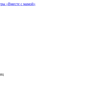
уры «Вместе с мамой»
шц