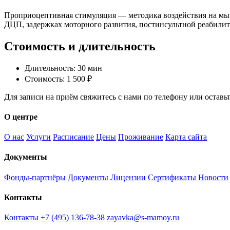
Проприоцептивная стимуляция — методика воздействия на мы
ДЦП, задержках моторного развития, постинсультной реабили
Стоимость и длительность
Длительность: 30 мин
Стоимость: 1 500 ₽
Для записи на приём свяжитесь с нами по телефону или оставьте
О центре
О нас
Услуги
Расписание
Цены
Проживание
Карта сайта
Документы
Фонды-партнёры
Документы
Лицензии
Сертификаты
Новости
Контакты
Контакты
+7 (495) 136-78-38
zayavka@s-mamoy.ru