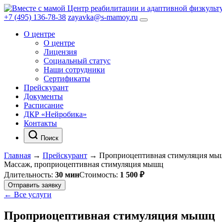
Центр реабилитации и адаптивной физкульт
+7 (495) 136-78-38
zayavka@s-mamoy.ru
О центре
О центре
Лицензия
Социальный статус
Наши сотрудники
Сертификаты
Прейскурант
Документы
Расписание
ДКР «Нейробика»
Контакты
Поиск
Главная
→
Прейскурант
→
Проприоцептивная стимуляция мы
Массаж, проприоцептивная стимуляция мышц
Длительность:
30 мин
Стоимость:
1 500 ₽
Отправить заявку
← Все услуги
Проприоцептивная стимуляция мышц