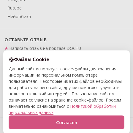
Rutube
Нейробика
ОСТАВЬТЕ ОТЗЫВ
Написать отзыв на портале DOCTU
Написать отзыв на Яндекс.Картах
Файлы Cookie
Данный сайт использует cookie-файлы для хранения
ПРАВОВАЯ ИНФОРМАЦИЯ
информации на персональном компьютере
Политика в отношении обработки и защиты
пользователя. Некоторые из этих файлов необходимы
персональных данных
для работы нашего сайта; другие помогают улучшить
Политика конфиденциальности
пользовательский интерфейс. Пользование сайтом
означает согласие на хранение cookie-файлов. Просим
Договор публичной оферты
внимательно ознакомиться с
Политикой обработки
персональных данных
.
© 2015–2026 ООО «Центр реабилитации и адаптивной
Согласен
физкультуры «Вместе с мамой». Все права защищены.