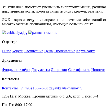
Занятия ЛФК помогают уменьшить гипертонус мышц, развиваю
пластичность мозга, помогая снизить риск задержек развития.
ЛФК – одно из ведущих направлений в лечении заболеваний оп
высококлассные специалисты, имеющие большой опыт.
О центре
О нас
Услуги
Расписание
Цены
Проживание
Карта сайта
Документы
Фонды-партнёры
Документы
Лицензии
Сертификаты
Новости
Контакты
Контакты
+7 (495) 136-78-38
zayavka@s-mamoy.ru
125212, г. Москва, Кронштадтский б-р, д.6, корп.5, пом.3–4
Пн–Пт: 8:00–17:00