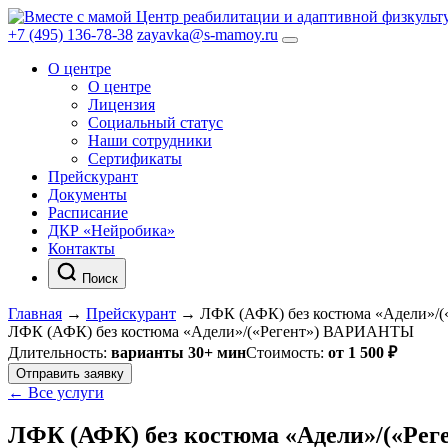
Центр реабилитации и адаптивной физкульт
+7 (495) 136-78-38
zayavka@s-mamoy.ru
О центре
О центре
Лицензия
Социальный статус
Наши сотрудники
Сертификаты
Прейскурант
Документы
Расписание
ДКР «Нейробика»
Контакты
Поиск
Главная
→
Прейскурант
→
ЛФК (АФК) без костюма «Адели»/(
ЛФК (АФК) без костюма «Адели»/(«Регент»)
ВАРИАНТЫ
Длительность:
варианты 30+ мин
Стоимость:
от 1 500 ₽
Отправить заявку
← Все услуги
ЛФК (АФК) без костюма «Адели»/(«Рег