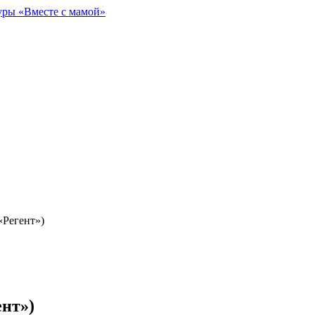
уры «Вместе с мамой»
«Регент»)
ент»)