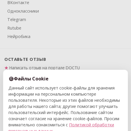
ВКонтакте
Одноклассники
Telegram
Rutube
Нейробика
ОСТАВЬТЕ ОТЗЫВ
Написать отзыв на портале DOCTU
Написать отзыв на Яндекс.Картах
Файлы Cookie
Данный сайт использует cookie-файлы для хранения
ПРАВОВАЯ ИНФОРМАЦИЯ
информации на персональном компьютере
Политика в отношении обработки и защиты
пользователя. Некоторые из этих файлов необходимы
персональных данных
для работы нашего сайта; другие помогают улучшить
Политика конфиденциальности
пользовательский интерфейс. Пользование сайтом
означает согласие на хранение cookie-файлов. Просим
Договор публичной оферты
внимательно ознакомиться с
Политикой обработки
персональных данных
.