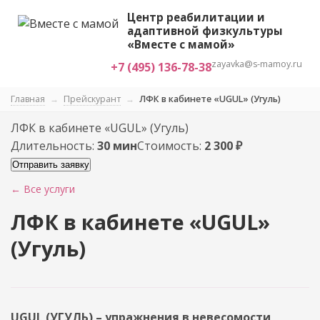
Центр реабилитации и
адаптивной физкультуры
«Вместе с мамой»
zayavka@s-mamoy.ru
+7 (495) 136-78-38
Главная
→
Прейскурант
→
ЛФК в кабинете «UGUL» (Угуль)
ЛФК в кабинете «UGUL» (Угуль)
Длительность:
30 мин
Стоимость:
2 300 ₽
Отправить заявку
← Все услуги
ЛФК в кабинете «UGUL»
(Угуль)
UGUL (УГУЛЬ) – упражнения в невесомости