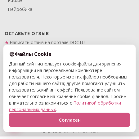
Rutube
Нейробика
ОСТАВЬТЕ ОТЗЫВ
Написать отзыв на портале DOCTU
Написать отзыв на Яндекс.Картах
Файлы Cookie
Данный сайт использует cookie-файлы для хранения
ПРАВОВАЯ ИНФОРМАЦИЯ
информации на персональном компьютере
Политика в отношении обработки и защиты
пользователя. Некоторые из этих файлов необходимы
персональных данных
для работы нашего сайта; другие помогают улучшить
Политика конфиденциальности
пользовательский интерфейс. Пользование сайтом
означает согласие на хранение cookie-файлов. Просим
Договор публичной оферты
внимательно ознакомиться с
Политикой обработки
персональных данных
.
© 2015–2026 ООО «Центр реабилитации и адаптивной
Согласен
физкультуры «Вместе с мамой». Все права защищены.
Лицензия ЛО 77-01-017168