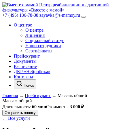
Центр реабилитации и адаптивной
физкультуры «Вместе с мамой»
+7 (495) 136-78-38
zayavka@s-mamoy.ru
О центре
О центре
Лицензия
Социальный статус
Наши сотрудники
Сертификаты
Прейскурант
Документы
Расписание
ДКР «Нейробика»
Контакты
Поиск
Главная
→
Прейскурант
→
Массаж общий
Массаж общий
Длительность:
60 мин
Стоимость:
3 000 ₽
Отправить заявку
← Все услуги