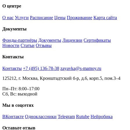
О центре
О нас
Услуги
Расписание
Цены
Проживание
Карта сайта
Документы
Фонды-партнёры
Документы
Лицензии
Сертификаты
Новости
Статьи
Отзывы
Контакты
Контакты
+7 (495) 136-78-38
zayavka@s-mamoy.ru
125212, г. Москва, Кронштадтский б-р, д.6, корп.5, пом.3–4
Пн–Пт: 8:00–17:00
Сб, Вс: выходной
Мы в соцсетях
ВКонтакте
Одноклассники
Telegram
Rutube
Нейробика
Оставьте отзыв