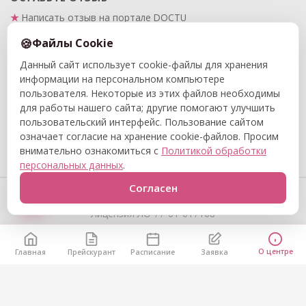
Написать отзыв на портале DOCTU
Написать отзыв на Яндекс.Картах
Файлы Cookie
Данный сайт использует cookie-файлы для хранения
ПРАВОВАЯ ИНФОРМАЦИЯ
информации на персональном компьютере
Политика в отношении обработки и защиты
пользователя. Некоторые из этих файлов необходимы
персональных данных
для работы нашего сайта; другие помогают улучшить
Политика конфиденциальности
пользовательский интерфейс. Пользование сайтом
означает согласие на хранение cookie-файлов. Просим
Договор публичной оферты
внимательно ознакомиться с
Политикой обработки
персональных данных
.
© 2015–2026 ООО «Центр реабилитации и адаптивной
Согласен
физкультуры «Вместе с мамой». Все права защищены.
Лицензия ЛО 77-01-017168
О центре
Главная
Прейскурант
Расписание
Заявка