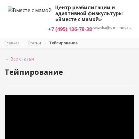
Центр реабилитации и
адаптивной физкультуры
«Вместе с мамой»
zayavka@s-mamoy.ru
+7 (495) 136-78-38
Главная
→
Статьи
→
Тейпирование
← Все статьи
Тейпирование