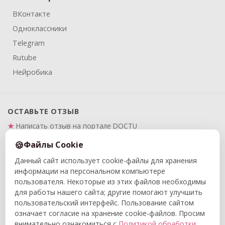
ВКонтакте
Одноклассники
Telegram
Rutube
Нейробика
ОСТАВЬТЕ ОТЗЫВ
Написать отзыв на портале DOCTU
Написать отзыв на Яндекс.Картах
Файлы Cookie
Данный сайт использует cookie-файлы для хранения
ПРАВОВАЯ ИНФОРМАЦИЯ
информации на персональном компьютере
Политика в отношении обработки и защиты
пользователя. Некоторые из этих файлов необходимы
персональных данных
для работы нашего сайта; другие помогают улучшить
Политика конфиденциальности
пользовательский интерфейс. Пользование сайтом
означает согласие на хранение cookie-файлов. Просим
Договор публичной оферты
внимательно ознакомиться с
Политикой обработки