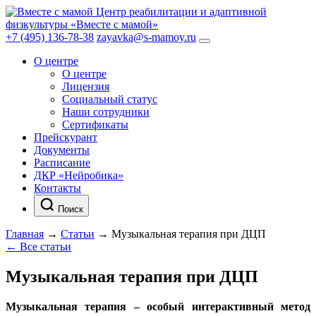
Центр реабилитации и адаптивной
физкультуры «Вместе с мамой»
+7 (495) 136-78-38
zayavka@s-mamoy.ru
О центре
О центре
Лицензия
Социальный статус
Наши сотрудники
Сертификаты
Прейскурант
Документы
Расписание
ДКР «Нейробика»
Контакты
Поиск
Главная
→
Статьи
→
Музыкальная терапия при ДЦП
← Все статьи
Музыкальная терапия при ДЦП
Музыкальная терапия – особый интерактивный метод