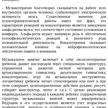
- Музыкотерапия благотворно сказывается на работе всех
внутренних органов человека, стабилизирует электрическую
активность мозга. Существенное значение для
психотерапевтической работы имеет тот факт, что
характерной реакцией на вокалотерапию является замедление
альфа-ритма мозга, что соответствует состоянию успокоения и
комфорта. Альфа-ритм играет значимую роль в обеспечении
психофизиологических реакций и различного рода
познавательной деятельности. Вокалотерапия оказывает
положительное влияние на нейрофизиологическое
обеспечение памяти и внимания.
Музыкальное занятие включает в себя: оксигенотерапию
(ребенок дышит кислородом через специальную гарнитуру),
упражнения на развитие мелкой моторики рук,
артикуляционную гимнастику, дыхательную гимнастику,
вокалотерапию, игру на музыкальных инструментах,
логоритмику (ребенок читает стихотворение или поет и при
этом совершает целенаправленные действия руками: рисует,
собирает конструктор, лепит и т.п.). С целью реализации
индивидуального подхода к каждому ребенку содержательная
структура музыкальных занятий может варьироваться.
Ведущим в его осуществлении является учет возрастных
особенностей, диагноза и особенностей здоровья, а также