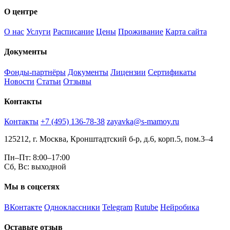
О центре
О нас
Услуги
Расписание
Цены
Проживание
Карта сайта
Документы
Фонды-партнёры
Документы
Лицензии
Сертификаты
Новости
Статьи
Отзывы
Контакты
Контакты
+7 (495) 136-78-38
zayavka@s-mamoy.ru
125212, г. Москва, Кронштадтский б-р, д.6, корп.5, пом.3–4
Пн–Пт: 8:00–17:00
Сб, Вс: выходной
Мы в соцсетях
ВКонтакте
Одноклассники
Telegram
Rutube
Нейробика
Оставьте отзыв