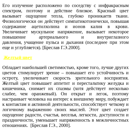
Его излучение расположено по соседству с инфракрасным
спектром, поэтому и действие близкое. Красный цвет
вызывает ощущение тепла, глубоко проникаетв ткани.
Физиологически он действует симпатикотонически, повышая
содержание ацетилхолина и ионов калия в крови.
Увеличивает мускульное напряжение, вызывает некоторое
повышение артериального и внутриглазного
давления, учащение пульса и дыхания (последнее при этом
еще и углубляется). [Бреслав Г.Э.2000].
Желтый цвет
Обладает наибольшей светимостью, кроме того, лучше других
цветов стимулирует зрение – повышает его устойчивость и
остроту, увеличивает скорость зрительного восприятия.
Желтый цвет повышает аппетит и перестальтику желудка и
кишечника, снимает их спазмы (хотя действует несколько
слабее, чем оранжевый). Он открыт и легок, поэтому
настраивает человека на интерес к внешнему миру, побуждает
к контактам и активной деятельности, способствует четкому и
логичному выражению своих мыслей. Этот цвет создает
ощущение радости, счастья, веселья, легкости, доступности и
праздничности, уменьшает напряженность в межличностных
отношениях. [Бреслав Г.Э., 2000].