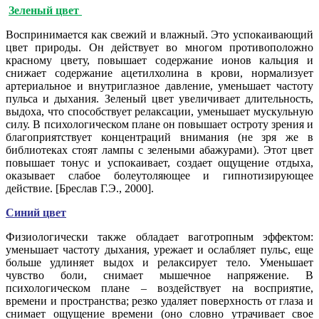
Зеленый цвет
Воспринимается как свежий и влажный. Это успокаивающий
цвет природы. Он действует во многом противоположно
красному цвету, повышает содержание ионов кальция и
снижает содержание ацетилхолина в крови, нормализует
артериальное и внутриглазное давление, уменьшает частоту
пульса и дыхания. Зеленый цвет увеличивает длительность,
выдоха, что способствует релаксации, уменьшает мускульную
силу. В психологическом плане он повышает остроту зрения и
благоприятствует концентраций внимания (не зря же в
библиотеках стоят лампы с зелеными абажурами). Этот цвет
повышает тонус и успокаивает, создает ощущение отдыха,
оказывает слабое болеутоляющее и гипнотизирующее
действие. [Бреслав Г.Э., 2000].
Синий цвет
Физиологически также обладает ваготропным эффектом:
уменьшает частоту дыхания, урежает и ослабляет пульс, еще
больше удлиняет выдох и релаксирует тело. Уменьшает
чувство боли, снимает мышечное напряжение. В
психологическом плане – воздействует на восприятие,
времени и пространства; резко удаляет поверхность от глаза и
снимает ощущение времени (оно словно утрачивает свое