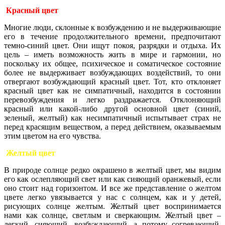
Красный цвет
Многие люди, склонные к возбуждению и не выдерживающие
его в течение продолжительного времени, предпочитают
темно-синий цвет. Они ищут покоя, разрядки и отдыха. Их
цель – иметь возможность жить в мире и гармонии, но
поскольку их общее, психическое и соматическое состояние
более не выдерживает возбуждающих воздействий, то они
отвергают возбуждающий красный цвет. Тот, кто отклоняет
красный цвет как не симпатичный, находится в состоянии
перевозбуждения и легко раздражается. Отклоняющий
красный или какой-либо другой основной цвет (синий,
зеленый, желтый) как несимпатичный испытывает страх не
перед красящим веществом, а перед действием, оказываемым
этим цветом на его чувства.
Желтый цвет
В природе солнце редко окрашено в желтый цвет, мы видим
его как ослепляющий свет или как сияющий оранжевый, если
оно стоит над горизонтом. И все же представление о желтом
цвете легко увязывается у нас с солнцем, как и у детей,
рисующих солнце желтым. Желтый цвет воспринимается
нами как солнце, светлым и сверкающим. Желтый цвет –
легкий, сияющий, возбуждающий, а потому согревающий.