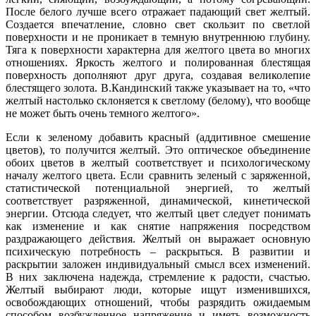
После белого лучше всего отражает падающий свет желтый.
Создается впечатление, словно свет скользит по светлой
поверхности и не проникает в темную внутреннюю глубину.
Тяга к поверхности характерна для желтого цвета во многих
отношениях. Яркость желтого и полированная блестящая
поверхность дополняют друг друга, создавая великолепие
блестящего золота. В.Кандинский также указывает на то, «что
желтый настолько склоняется к светлому (белому), что вообще
не может быть очень темного желтого».
Если к зеленому добавить красный (аддитивное смешение
цветов), то получится желтый. Это оптическое объединение
обоих цветов в желтый соответствует и психологическому
началу желтого цвета. Если сравнить зеленый с заряженной,
статистической потенциальной энергией, то желтый
соответствует разряженной, динамической, кинетической
энергии. Отсюда следует, что желтый цвет следует понимать
как изменение и как снятие напряжения посредством
раздражающего действия. Желтый он выражает основную
психическую потребность – раскрыться. В развитии и
раскрытии заложен индивидуальный смысл всех изменений.
В них заключена надежда, стремление к радости, счастью.
Желтый выбирают люди, которые ищут изменившихся,
освобождающих отношений, чтобы разрядить ожидаемым
способом возбужденное напряжение и иметь возможность