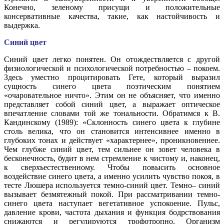
Конечно, зеленому присущи и положительные
консервативные качества, такие, как настойчивость и
выдержка.
Синий цвет
Синий цвет легко понятен. Он отождествляется с другой
физиологической и психологической потребностью – покоем.
Здесь уместно процитировать Гете, который выразил
сущность синего цвета поэтическим понятием
«очаровательное ничто». Этим он не объясняет, что именно
представляет собой синий цвет, а выражает оптическое
впечатление словами той же тональности. Обратимся к В.
Кандинскому (1989): «Склонность синего цвета к глубине
столь велика, что он становится интенсивнее именно в
глубоких тонах и действует «характернее», проникновеннее.
Чем глубже синий цвет, тем сильнее он зовет человека в
бесконечность, будит в нем стремление к чистому и, наконец,
к сверхъестественному. Чтобы повысить основное
воздействие синего цвета, а именно усилить чувство покоя, в
тесте Люшера используется темно-синий цвет. Темно– синий
вызывает безмятежный покой. При рассматривании темно-
синего цвета наступает вегетативное успокоение. Пульс,
давление крови, частота дыхания и функция бодрствования
снижаются и регулируются трофотропно. Организм