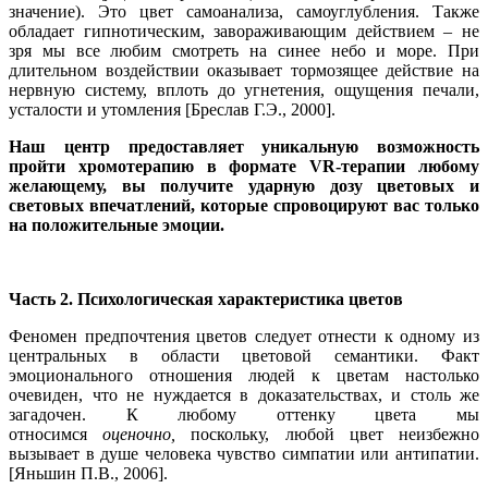
значение). Это цвет самоанализа, самоуглубления. Также
обладает гипнотическим, завораживающим действием – не
зря мы все любим смотреть на синее небо и море. При
длительном воздействии оказывает тормозящее действие на
нервную систему, вплоть до угнетения, ощущения печали,
усталости и утомления [Бреслав Г.Э., 2000].
Наш центр предоставляет уникальную возможность
пройти хромотерапию в формате VR-терапии любому
желающему, вы получите ударную дозу цветовых и
световых впечатлений, которые спровоцируют вас только
на положительные эмоции.
Часть 2. Психологическая характеристика цветов
Феномен предпочтения цветов следует отнести к одному из
центральных в области цветовой семантики. Факт
эмоционального отношения людей к цветам настолько
очевиден, что не нуждается в доказательствах, и столь же
загадочен. К любому оттенку цвета мы
относимся
оценочно,
поскольку, любой цвет неизбежно
вызывает в душе человека чувство симпатии или антипатии.
[Яньшин П.В., 2006].