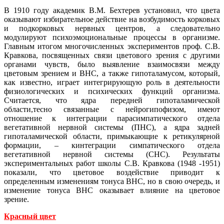
В 1910 году академик В.М. Бехтерев установил, что цвета
оказывают избирательное действие на возбудимость корковых
и подкорковых нервных центров, а следовательно
модулируют психоэмоциональные процессы в организме.
Главным итогом многочисленных экспериментов проф. С.В.
Кравкова, посвященных связи цветового зрения с другими
органами чувств, было выявление взаимосвязи между
цветовым зрением и ВНС, а также гипоталамусом, который,
как известно, играет интегрирующую роль в деятельности
физиологических и психических функций организма.
Считается, что ядра передней гипоталамической
области,тесно связанные с нейрогипофизом, имеют
отношение к интеграции парасимпатического отдела
вегетативной нервной системы (ПНС), а ядра задней
гипоталамической области, примыкающие к ретикулярной
формации, – кинтеграции симпатического отдела
вегетативной нервной системы (СНС). Результаты
экспериментальных работ школы С.В. Кравкова (1948 -1951)
показали, что цветовое воздействие приводит к
определенным изменениям тонуса ВНС, но в свою очередь, и
изменение тонуса ВНС оказывает влияние на цветовое
зрение.
Красный цвет