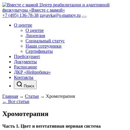
Центр реабилитации и адаптивной
физкультуры «Вместе с мамой»
+7 (495) 136-78-38
zayavka@s-mamoy.ru
О центре
О центре
Лицензия
Социальный статус
Наши сотрудники
Сертификаты
Прейскурант
Документы
Расписание
ДКР «Нейробика»
Контакты
Поиск
Главная
→
Статьи
→
Хромотерапия
← Все статьи
Хромотерапия
Часть 1. Цвет и вегетативная нервная система