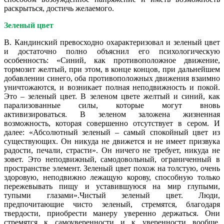
раскрыться, достичь желаемого.
Зеленый цвет
В. Кандинский превосходно охарактеризовал и зеленый цвет
и достаточно полно объяснил его психологическую
особенность: «Синий, как противоположное движение,
тормозит желтый, при этом, в конце концов, при дальнейшем
добавлении синего, оба противоположных движения взаимно
уничтожаются, и возникает полная неподвижность и покой.
Это – зеленый цвет. В зеленом цвете желтый и синий, как
парализованные силы, которые могут вновь
активизироваться. В зеленом заложена жизненная
возможность, которая совершенно отсутствует в сером. И
далее: «Абсолютный зеленый – самый спокойный цвет из
существующих. Он никуда не движется и не имеет призвука
радости, печали, страсти». Он ничего не требует, никуда не
зовет. Это неподвижный, самодовольный, ограниченный в
пространстве элемент. Зеленый цвет похож на толстую, очень
здоровую, неподвижно лежащую корову, способную только
пережевывать пищу и уставившуюся на мир глупыми,
тупыми глазами».Чистый зеленый цвет. Люди,
предпочитающие чисто зеленый, стремятся, благодаря
твердости, приобрести манеру уверенно держаться. Они
стремятся к самоуверенности и к уверенности вообще.