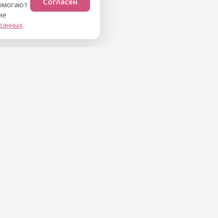
Согласен
помогают
ие
данных
.
берём удобное время.
Мы в соцсетях
ВКонтакте
Одноклассники