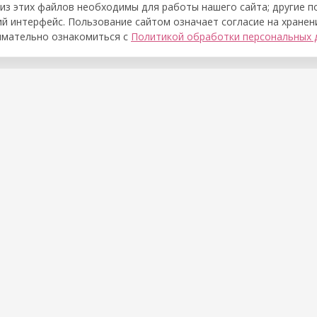
из этих файлов необходимы для работы нашего сайта; другие 
й интерфейс. Пользование сайтом означает согласие на хранен
имательно ознакомиться с
Политикой обработки персональных 
Остались вопросы?
апишите через форму — расскажем о расписании и под
Задать вопрос
Расписание
менты
Контакты
-партнёры
Контакты
енты
+7 (495) 136-78-38