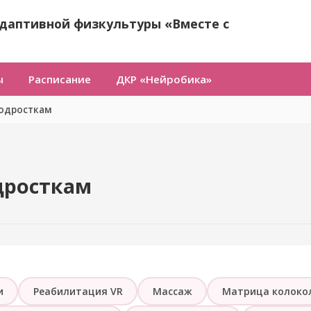
даптивной физкультуры «Вместе с
ы
Расписание
ДКР «Нейробика»
одросткам
дросткам
и
Реабилитация VR
Массаж
Матрица колоко