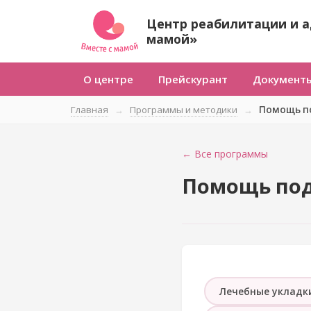
Центр реабилитации и а
мамой»
О центре
Прейскурант
Документ
Главная
→
Программы и методики
→
Помощь п
← Все программы
Помощь по
Лечебные укладк