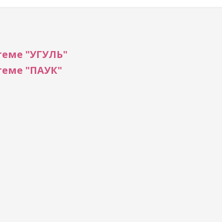
теме "УГУЛЬ"
теме "ПАУК"