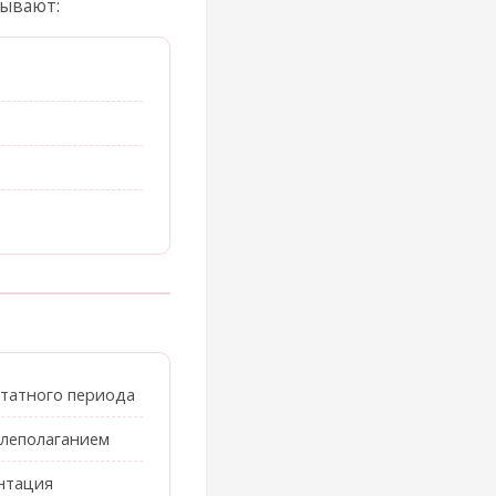
тывают:
ртатного периода
елеполаганием
нтация