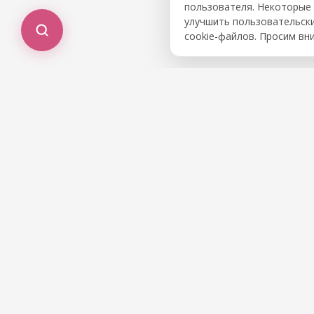
пользователя. Некоторые 
улучшить пользовательски
cookie-файлов. Просим вн
Позвоните нам или н
О центре
Доку
О нас
Фонды
Услуги
Докум