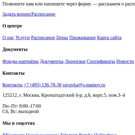
Позвоните нам или напишите через форму — расскажем о расп
Задать вопрос
Расписание
О центре
О нас
Услуги
Расписание
Цены
Проживание
Карта сайта
Документы
Фонды-партнёры
Документы
Лицензии
Сертификаты
Новости
Контакты
Контакты
+7 (495) 136-78-38
zayavka@s-mamoy.ru
125212, г. Москва, Кронштадтский б-р, д.6, корп.5, пом.3–4
Пн–Пт: 8:00–17:00
Сб, Вс: выходной
Мы в соцсетях