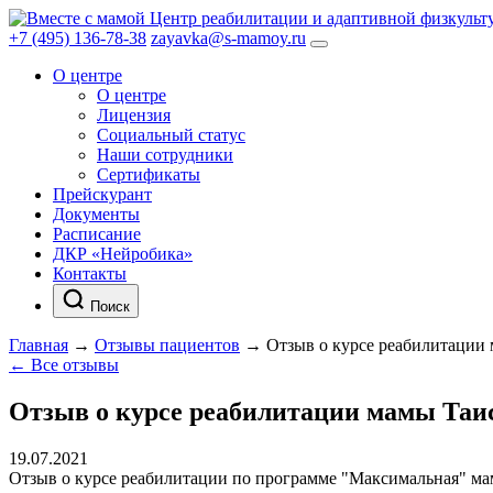
Центр реабилитации и адаптивной физкульт
+7 (495) 136-78-38
zayavka@s-mamoy.ru
О центре
О центре
Лицензия
Социальный статус
Наши сотрудники
Сертификаты
Прейскурант
Документы
Расписание
ДКР «Нейробика»
Контакты
Поиск
Главная
→
Отзывы пациентов
→
Отзыв о курсе реабилитации
← Все отзывы
Отзыв о курсе реабилитации мамы Таи
19.07.2021
Отзыв о курсе реабилитации по программе "Максимальная" м