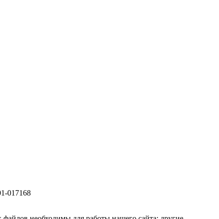
01-017168
 файлов необходимы для работы нашего сайта; другие