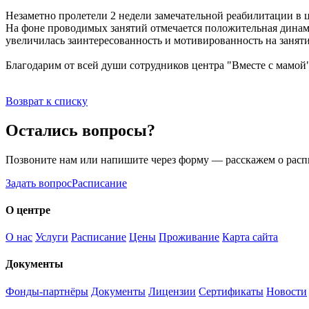
Незаметно пролетели 2 недели замечательной реабилитации в ц
На фоне проводимых занятий отмечается положительная динами
увеличилась заинтересованность и мотивированность на занят
Благодарим от всей души сотрудников центра "Вместе с мамой"!
Возврат к списку
Остались вопросы?
Позвоните нам или напишите через форму — расскажем о расп
Задать вопрос
Расписание
О центре
О нас
Услуги
Расписание
Цены
Проживание
Карта сайта
Документы
Фонды-партнёры
Документы
Лицензии
Сертификаты
Новости