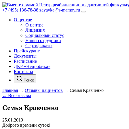
Центр реабилитации и адаптивной физкульт
+7 (495) 136-78-38
zayavka@s-mamoy.ru
О центре
О центре
Лицензия
Социальный статус
Наши сотрудники
Сертификаты
Прейскурант
Документы
Расписание
ДКР «Нейробика»
Контакты
Поиск
Главная
→
Отзывы пациентов
→
Семья Кравченко
← Все отзывы
Семья Кравченко
25.01.2019
Доброго времени суток!