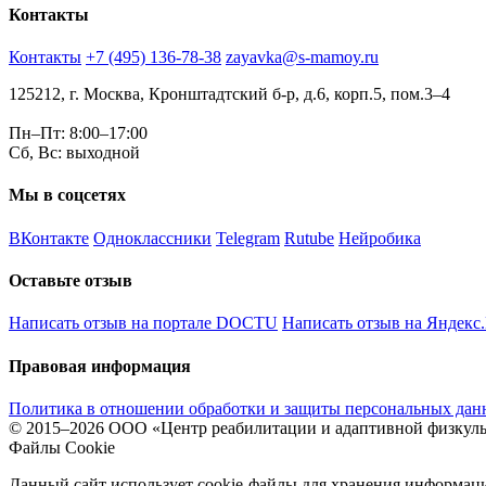
Контакты
Контакты
+7 (495) 136-78-38
zayavka@s-mamoy.ru
125212, г. Москва, Кронштадтский б-р, д.6, корп.5, пом.3–4
Пн–Пт: 8:00–17:00
Сб, Вс: выходной
Мы в соцсетях
ВКонтакте
Одноклассники
Telegram
Rutube
Нейробика
Оставьте отзыв
Написать отзыв на портале DOCTU
Написать отзыв на Яндекс
Правовая информация
Политика в отношении обработки и защиты персональных да
© 2015–2026 ООО «Центр реабилитации и адаптивной физкуль
Файлы Cookie
Данный сайт использует cookie-файлы для хранения информаци