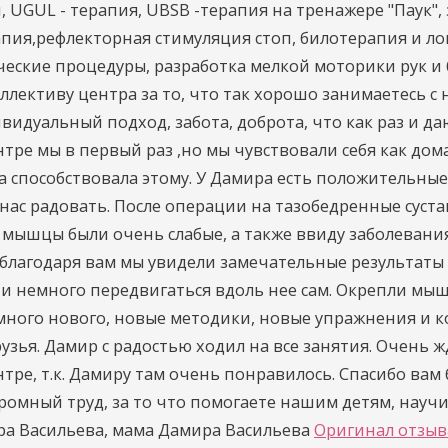
, UGUL - терапия, UBSB -терапия на тренажере "Паук", 
апия,рефлекторная стимуляция стоп, билотерапия и л
ческие процедуры, разработка мелкой моторики рук и 
ллективу центра за то, что так хорошо занимаетесь с
видуальный подход, забота, доброта, что как раз и д
тре мы в первый раз ,но мы чувствовали себя как дома
а способствовала этому.
У Дамира есть положительные
 нас радовать.
После операции на тазобедренные суста
 мышцы были очень слабые, а также ввиду заболевани
благодаря вам мы увидели замечательные результаты 
 и немного передвигаться вдоль нее сам. Окрепли мыш
 много нового, новые методики, новые упражнения и 
зья. Дамир с радостью ходил на все занятия.
Очень ж
тре, т.к. Дамиру там очень понравилось.
Спасибо вам 
громный труд, за то что помогаете нашим детям, науч
а Васильева, мама Дамира Васильева
Оригинал отзыв