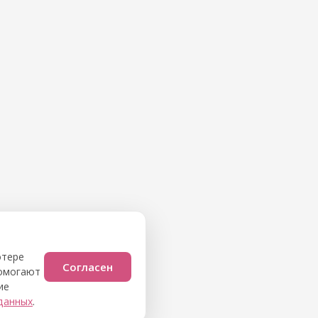
ютере
Согласен
помогают
ие
данных
.