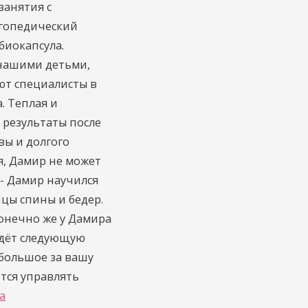
занятия с
огопедический
биокапсула.
 нашими детьми,
ают специалисты в
. Теплая и
 результаты после
вы и долгого
я, Дамир не может
- Дамир научился
цы спины и бедер.
конечно же у Дамира
дёт следующую
большое за вашу
ится управлять
а