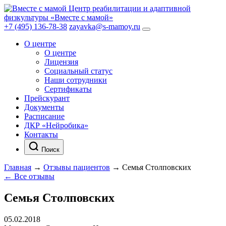
Центр реабилитации и адаптивной
физкультуры «Вместе с мамой»
+7 (495) 136-78-38
zayavka@s-mamoy.ru
О центре
О центре
Лицензия
Социальный статус
Наши сотрудники
Сертификаты
Прейскурант
Документы
Расписание
ДКР «Нейробика»
Контакты
Поиск
Главная
→
Отзывы пациентов
→
Семья Столповских
← Все отзывы
Семья Столповских
05.02.2018