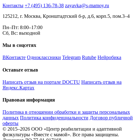
Контакты
+7 (495) 136-78-38
zayavka@s-mamoy.ru
125212, г. Москва, Кронштадтский б-р, д.6, корп.5, пом.3–4
Пн–Пт: 8:00–17:00
Сб, Вс: выходной
Мы в соцсетях
ВКонтакте
Одноклассники
Telegram
Rutube
Нейробика
Оставьте отзыв
Написать отзыв на портале DOCTU
Написать отзыв на
Яндекс.Картах
Правовая информация
Политика в отношении обработки и защиты персональных
данных
Политика конфиденциальности
Договор публичной
оферты
© 2015–2026 ООО «Центр реабилитации и адаптивной
физкультуры «Вместе с мамой». Все права защищены.