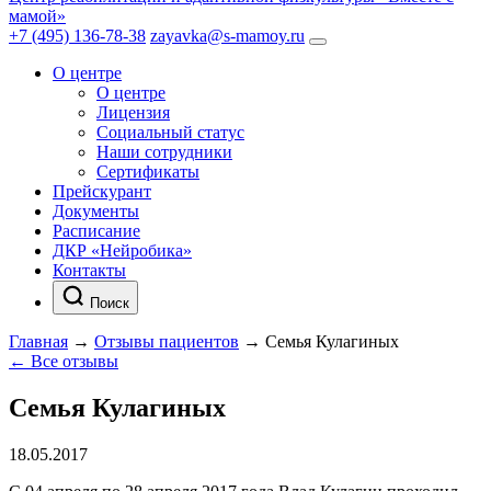
мамой»
+7 (495) 136-78-38
zayavka@s-mamoy.ru
О центре
О центре
Лицензия
Социальный статус
Наши сотрудники
Сертификаты
Прейскурант
Документы
Расписание
ДКР «Нейробика»
Контакты
Поиск
Главная
→
Отзывы пациентов
→
Семья Кулагиных
← Все отзывы
Семья Кулагиных
18.05.2017