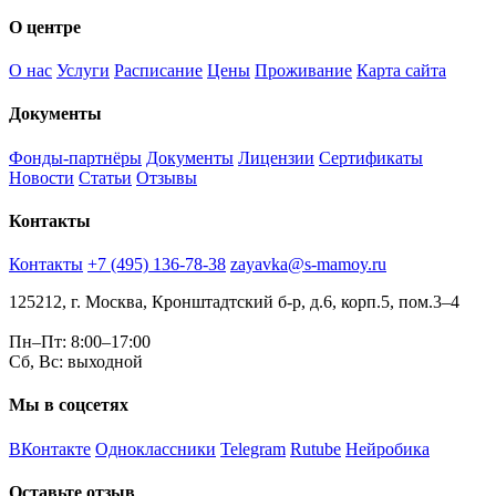
О центре
О нас
Услуги
Расписание
Цены
Проживание
Карта сайта
Документы
Фонды-партнёры
Документы
Лицензии
Сертификаты
Новости
Статьи
Отзывы
Контакты
Контакты
+7 (495) 136-78-38
zayavka@s-mamoy.ru
125212, г. Москва, Кронштадтский б-р, д.6, корп.5, пом.3–4
Пн–Пт: 8:00–17:00
Сб, Вс: выходной
Мы в соцсетях
ВКонтакте
Одноклассники
Telegram
Rutube
Нейробика
Оставьте отзыв