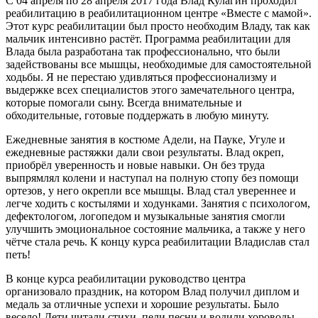
С 04 апреля по 28 апреля 2017 года Влад Кулагин проходил
реабилитацию в реабилитационном центре «Вместе с мамой».
Этот курс реабилитации был просто необходим Владу, так как
мальчик интенсивно растёт. Программа реабилитации для
Влада была разработана так профессионально, что были
задействованы все мышцы, необходимые для самостоятельной
ходьбы. Я не перестаю удивляться профессионализму и
выдержке всех специалистов этого замечательного центра,
которые помогали сыну. Всегда внимательные и
обходительные, готовые поддержать в любую минуту.
Ежедневные занятия в костюме Адели, на Пауке, Угуле и
ежедневные растяжки дали свои результаты. Влад окреп,
приобрёл уверенность и новые навыки. Он без труда
выпрямлял колени и наступал на полную стопу без помощи
ортезов, у него окрепли все мышцы. Влад стал увереннее и
легче ходить с костылями и ходунками. Занятия с психологом,
дефектологом, логопедом и музыкальные занятия смогли
улучшить эмоциональное состояние мальчика, а также у него
чётче стала речь. К концу курса реабилитации Владислав стал
петь!
В конце курса реабилитации руководство центра
организовало праздник, на котором Влад получил диплом и
медаль за отличные успехи и хорошие результаты. Было
весело! Дети читали стихи, пели песни и водили хороводы.