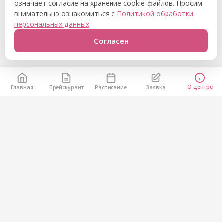
означает согласие на хранение cookie-файлов. Просим
внимательно ознакомиться с
Политикой обработки
персональных данных
.
Согласен
О центре
Главная
Прейскурант
Расписание
Заявка
Остались вопросы?
Позвоните нам или напишите через форму — расскажем
о расписании и подберём удобное время.
Задать вопрос
Расписание