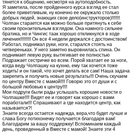
тянется к общению, несмотря на аутоподобность.
Я заметила, после пройденного курса взгляд ее стал
более приветливым, ну конечно ее окружало столько
добрых людей, знающих свое дело(инструкторов)!!!!!!!
Чолпан старается как можно больше притянуть к себе
своим пронзительным взглядом. Она намного сильнее
братика, но и Чингис таак хорошо откликнулся в ходе
лечения!!!!!!!!! Он все 4 недели держался с достоинством!
Работал, поднимал руки, ноги, старался стоять на
четвереньках. У него заметно выровнилась спина. Он
поднимает левую руку, вытягивает ее полностью
Подражает сестричке во всем. Порой хватает ее за ноги,
когда веду Чолпашку на кухню, ему так хочется тоже
ходить! и он такой, что хочет делать все сам! Наша задача
закрепить и получить новые результаты!!! Очень скучаем
по центру Вместе с мамой!!!! Говорю это от души и с
большой любовью к центру!!!!
Мои подруги были рады услышать хорошие новости о
Чолпашке!!!! Видят ее и говорят как хорошо с вами
поработали!!! Спрашивают а где находится центр, как
называется?!
Знаете всегда остается надежда, вера,что будет лучше и
слава Богу потихонечку получается благодаря вам!
Благодарим за вашу поддержку! Вспоминаем каждый
день, проведенный в Вместе с мамой! Знаете эти 4