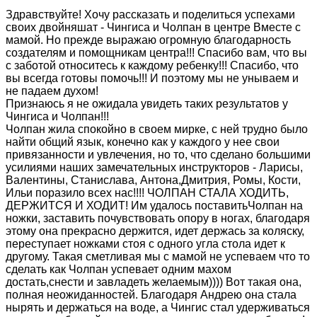
Здравствуйте! Хочу рассказать и поделиться успехами
своих двойняшат - Чингиса и Чолпан в центре Вместе с
мамой. Но прежде выражаю огромную благодарность
создателям и помощникам центра!!! Спасибо вам, что вы
с заботой относитесь к каждому ребенку!!! Спасибо, что
вы всегда готовы помочь!!! И поэтому мы не унываем и
не падаем духом!
Признаюсь я не ожидала увидеть таких результатов у
Чингиса и Чолпан!!!
Чолпан жила спокойно в своем мирке, с ней трудно было
найти общий язык, конечно как у каждого у нее свои
привязанности и увлечения, но то, что сделано большими
усилиями наших замечательных инструкторов - Ларисы,
Валентины, Станислава, Антона,Дмитрия, Ромы, Кости,
Ильи поразило всех нас!!!! ЧОЛПАН СТАЛА ХОДИТЬ,
ДЕРЖИТСЯ И ХОДИТ! Им удалось поставитьЧолпан на
ножки, заставить почувствовать опору в ногах, благодаря
этому она прекрасно держится, идет держась за коляску,
переступает ножками стоя с одного угла стола идет к
другому. Такая сметливая мы с мамой не успеваем что то
сделать как Чолпан успевает одним махом
достать,снести и завладеть желаемым)))) Вот такая она,
полная неожиданностей. Благодаря Андрею она стала
нырять и держаться на воде, а Чингис стал удерживаться