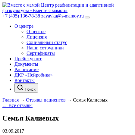
Центр реабилитации и адаптивной
физкультуры «Вместе с мамой»
+7 (495) 136-78-38
zayavka@s-mamoy.ru
О центре
О центре
Лицензия
Социальный статус
Наши сотрудники
Сертификаты
Прейскурант
Документы
Расписание
ДКР «Нейробика»
Контакты
Поиск
Главная
→
Отзывы пациентов
→
Семья Калиевых
← Все отзывы
Семья Калиевых
03.09.2017