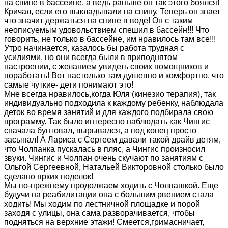
на спине в бассейне, а ведь раньше он так этого боялся!
Кричал, если его выкладывали на спину. Теперь он знает
что значит держаться на спине в воде! Он с таким
неописуемым удовольствием спешил в бассейн!!! Что
говорить, не только в бассейне, им нравилось там все!!!
Утро начинается, казалось бы работа трудная с
усилиями, но они всегда были в приподнятом
настроении, с желанием увидеть своих помощников и
поработать! Вот настолько там душевно и комфортно, что
самые чуткие- дети понимают это!
Мне всегда нравилось,когда Юля (кинезио терапия), так
индивидуально подходила к каждому ребенку, наблюдала
деток во время занятий и для каждого подбирала свою
программу. Так было интересно наблюдать как Чингис
сначала бунтовал, вырывался, а под конец просто
засыпал! А Лариса с Сергеем давали такой драйв детям,
что Чолпанка пускалась в пляс, а Чингис произносил
звуки. Чингис и Чолпан очень скучают по занятиям с
Ольгой Сергеевной, Натальей Викторовной столько было
сделано ярких поделок!
Мы по-прежнему продолжаем ходить с Чолпашкой. Еще
будучи на реабилитации она с большим рвением стала
ходить! Мы ходим по лестничной площадке и порой
заходя с улицы, она сама разворачивается, чтобы
подняться на верхние этажи! Смеется,гримасничает,