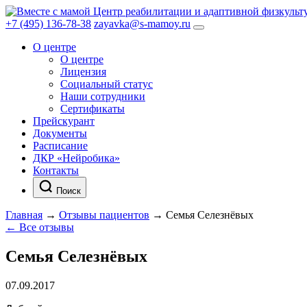
Центр реабилитации и адаптивной физкульт
+7 (495) 136-78-38
zayavka@s-mamoy.ru
О центре
О центре
Лицензия
Социальный статус
Наши сотрудники
Сертификаты
Прейскурант
Документы
Расписание
ДКР «Нейробика»
Контакты
Поиск
Главная
→
Отзывы пациентов
→
Семья Селезнёвых
← Все отзывы
Семья Селезнёвых
07.09.2017