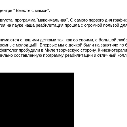
ентре " Вместе с мамой".
вгуста, программа "максимальная". С самого первого дня графи
ятия на пауке наша реабилитация прошла с огромной пользой дл
нимаются с нашими детками так, как со своими, с большой люб
ромные молодцы!!!! Впервые мы с дочкой были на занятиях по 
дефектолог пробудили в Миле творческую сторону. Кинезиотерап
авильно составленную программу реабилитации и отличный колл