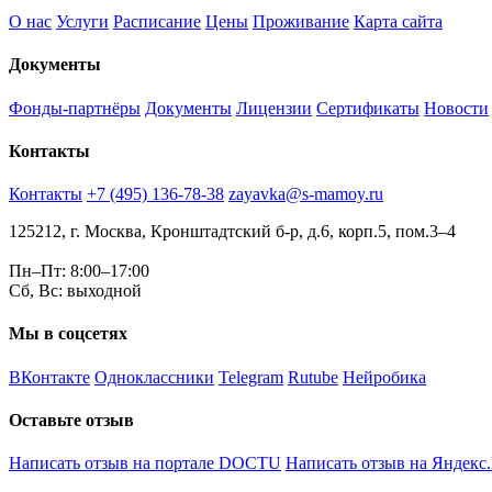
О нас
Услуги
Расписание
Цены
Проживание
Карта сайта
Документы
Фонды-партнёры
Документы
Лицензии
Сертификаты
Новости
Контакты
Контакты
+7 (495) 136-78-38
zayavka@s-mamoy.ru
125212, г. Москва, Кронштадтский б-р, д.6, корп.5, пом.3–4
Пн–Пт: 8:00–17:00
Сб, Вс: выходной
Мы в соцсетях
ВКонтакте
Одноклассники
Telegram
Rutube
Нейробика
Оставьте отзыв
Написать отзыв на портале DOCTU
Написать отзыв на Яндекс