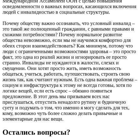
Международной Ассамблеей ООН с целью повышения
осведомленности о важных вопросах, касающихся включения
людей с инвалидностью в социальные структуры.
Почему обществу важно осознавать, что условный инвалид –
это такой же полноценный гражданин, с равными правами и
схожими потребностями? Почему нормальное развитие
общества невозможно, если мы не научимся комфортно для
обеих сторон взаимодействовать? Как минимум, потому что
люди с ограниченными возможностями здоровья – это просто
факт, это одна из реалий жизни и игнорировать ее просто
странно. Инвалиды не нуждаются в жалости, слезах и
смущении. Они хотят просто жить, иметь возможность
общаться, учиться, работать, путешествовать, строить свою
жизнь так, как считают нужным. Есть одна важная проблема –
социум и инфраструктура к этому не всегда готовы, хотя по
логике вещей, если есть спрос – обязано появиться
предложение. В этот день мы призываем всех нас
прислушаться, отпустить ненадолго рутину и будничную
суету и подумать о том, что именно я могу сделать для тех,
кому, возможно чуть более сложно делать привычные и
элементарные для нас вещи.
Остались вопросы?