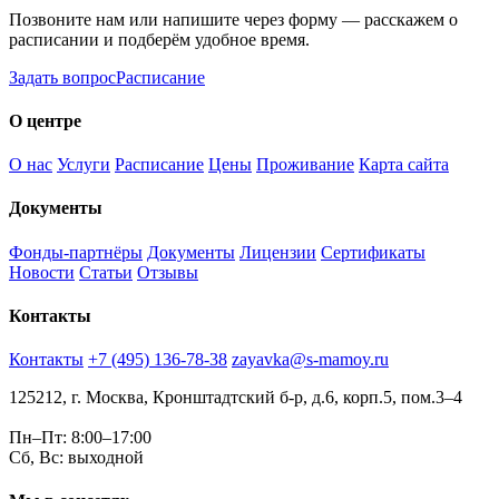
Позвоните нам или напишите через форму — расскажем о
расписании и подберём удобное время.
Задать вопрос
Расписание
О центре
О нас
Услуги
Расписание
Цены
Проживание
Карта сайта
Документы
Фонды-партнёры
Документы
Лицензии
Сертификаты
Новости
Статьи
Отзывы
Контакты
Контакты
+7 (495) 136-78-38
zayavka@s-mamoy.ru
125212, г. Москва, Кронштадтский б-р, д.6, корп.5, пом.3–4
Пн–Пт: 8:00–17:00
Сб, Вс: выходной