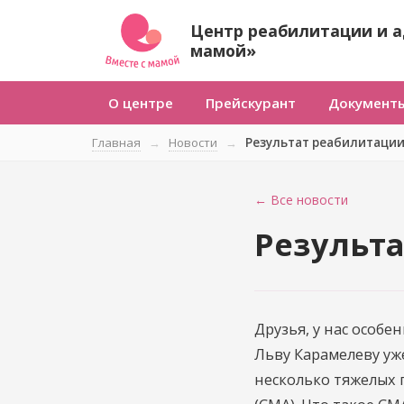
Центр реабилитации и а
мамой»
О центре
Прейскурант
Документ
Главная
→
Новости
→
Результат реабилитаци
← Все новости
Результ
Друзья, у нас особе
Льву Карамелеву уже
несколько тяжелых