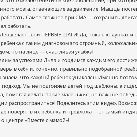
А? Это тяжелое генетическое заболевание, при котор
нного мозга, отвечающие за движение. Мышцы посте
 работать. Самое сложное при СМА — сохранить двиг
ал работать.
 Лев делает свои ПЕРВЫЕ ШАГИ! Да, пока в ходунках и
я ребенка с таким диагнозом это огромный, колоссаль
удом, но на лице — счастливая улыбка!
дим за успехами Льва и гордимся каждым его достиже
 веры в себя и, конечно, правильно подобранной реаб
ы знаем, что каждый ребенок уникален. Именно поэтом
подход. Мы не подгоняем детей под шаблоны, а ищем
а, помогая делать такие маленькие, но важные победы
и распространиться! Поделитесь этим видео. Возмож
 где поверят в их ребенка и предложат тот самый инд
 о центре «Вместе с мамой»!