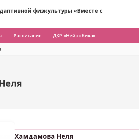
даптивной физкультуры «Вместе с
ы
Расписание
ДКР «Нейробика»
я
Неля
Хамдамова Неля